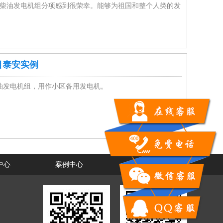
KW柴油发电机组分项感到很荣幸。能够为祖国和整个人类的发
目泰安实例
柴油发电机组，用作小区备用发电机。
18365626116
中心
案例中心
联系我们