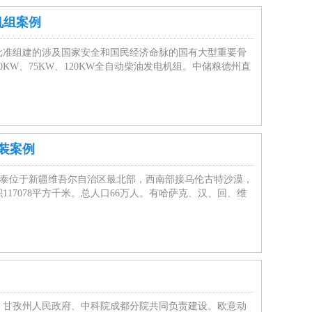
机组案例
批准组建的涉及国家安全和国民经济命脉的国有大型重要骨
W、75KW、120KW全自动柴油发电机组。中储粮德州直
安装案例
阿勒泰位于新疆维吾尔自治区最北部，西南部接乌伦古特沙漠，
17078平方千米。总人口66万人。有哈萨克、汉、回、维
、甘孜州人民政府、中科院成都分院共同负责建设。欧意动