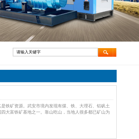
其是铁矿资源。武安市境内发现有煤、铁、大理石、铝矾土
全国四大富铁矿基地之一。靠山吃山，当地人很多都已矿山为
.